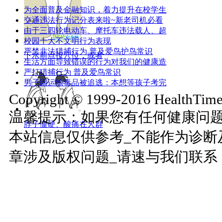
为全面普及金融知识，着力提升在校学生
交通违法行为记分表来啦~新老司机必看
由于三四轮电动车、摩托车违法载人、超
校园十大不文明行为表现
严禁非法猎捕行为 普及爱鸟护鸟常识
下水前点按穴位，或者
生活方面导致错误的行为对我们的健康造
严打猎捕行为 普及爱鸟常识
男子因运输毒品被追逃：本想等孩子考完
Copyright © 1999-2016 HealthTimes
温馨提示：如果您有任何健康问
脖子僵硬、酸痛在人群
本站信息仅供参考_不能作为诊断
章涉及版权问题_请速与我们联系