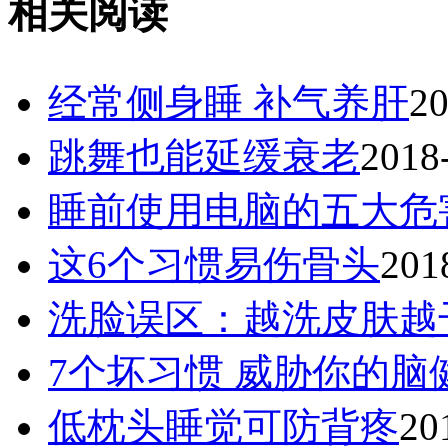
相关阅读
经常侧身睡 补气养肝
20
跳舞也能延缓衰老
2018
睡前使用电脑的五大危
这6个习惯易伤骨头
201
洗脸误区：越洗皮肤越
7个坏习惯 威胁你的脑
低枕头睡觉可防背疼
20