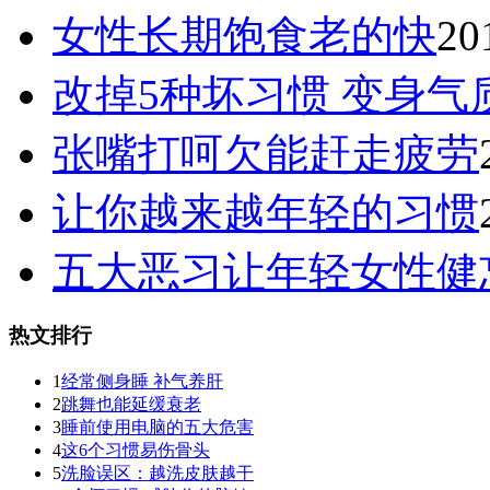
女性长期饱食老的快
20
改掉5种坏习惯 变身气
张嘴打呵欠能赶走疲劳
让你越来越年轻的习惯
五大恶习让年轻女性健
热文排行
1
经常侧身睡 补气养肝
2
跳舞也能延缓衰老
3
睡前使用电脑的五大危害
4
这6个习惯易伤骨头
5
洗脸误区：越洗皮肤越干