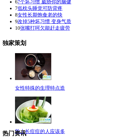
6
7个坏习惯 威胁你的脑健
7
低枕头睡觉可防背疼
8
女性长期饱食老的快
9
改掉5种坏习惯 变身气质
10
张嘴打呵欠能赶走疲劳
独家策划
女性特殊的生理特点造
脸上长痘痘的人应该多
热门资讯