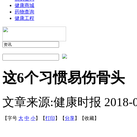
健康商城
药物查询
健康工程
这6个习惯易伤骨头
文章来源:健康时报
2018-
【字号
大
中
小
】
【
打印
】
【
分享
】
【
收藏
】