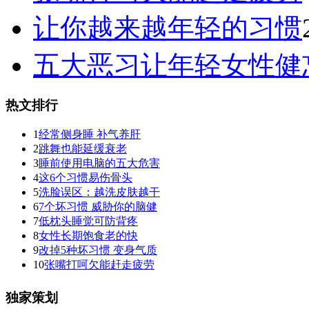
让你越来越年轻的习惯
五大恶习让年轻女性健
热文排行
1
经常侧身睡 补气养肝
2
跳舞也能延缓衰老
3
睡前使用电脑的五大危害
4
这6个习惯易伤骨头
5
洗脸误区：越洗皮肤越干
6
7个坏习惯 威胁你的脑健
7
低枕头睡觉可防背疼
8
女性长期饱食老的快
9
改掉5种坏习惯 变身气质
10
张嘴打呵欠能赶走疲劳
独家策划