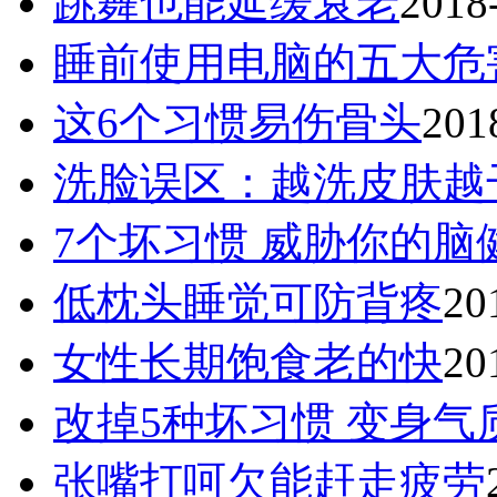
跳舞也能延缓衰老
2018
睡前使用电脑的五大危
这6个习惯易伤骨头
201
洗脸误区：越洗皮肤越
7个坏习惯 威胁你的脑
低枕头睡觉可防背疼
20
女性长期饱食老的快
20
改掉5种坏习惯 变身气
张嘴打呵欠能赶走疲劳