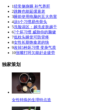
1
经常侧身睡 补气养肝
2
跳舞也能延缓衰老
3
睡前使用电脑的五大危害
4
这6个习惯易伤骨头
5
洗脸误区：越洗皮肤越干
6
7个坏习惯 威胁你的脑健
7
低枕头睡觉可防背疼
8
女性长期饱食老的快
9
改掉5种坏习惯 变身气质
10
张嘴打呵欠能赶走疲劳
独家策划
女性特殊的生理特点造