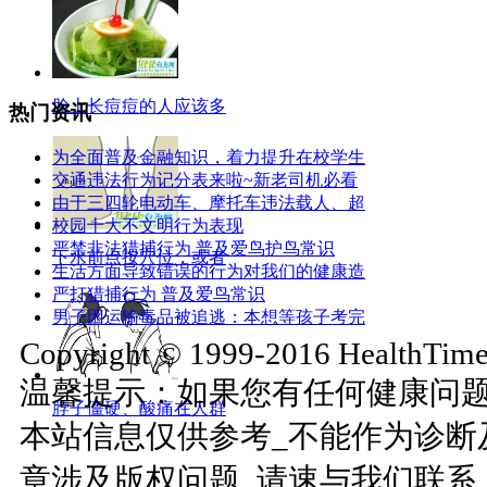
脸上长痘痘的人应该多
热门资讯
为全面普及金融知识，着力提升在校学生
交通违法行为记分表来啦~新老司机必看
由于三四轮电动车、摩托车违法载人、超
校园十大不文明行为表现
严禁非法猎捕行为 普及爱鸟护鸟常识
下水前点按穴位，或者
生活方面导致错误的行为对我们的健康造
严打猎捕行为 普及爱鸟常识
男子因运输毒品被追逃：本想等孩子考完
Copyright © 1999-2016 HealthTimes
温馨提示：如果您有任何健康问
脖子僵硬、酸痛在人群
本站信息仅供参考_不能作为诊断
章涉及版权问题_请速与我们联系