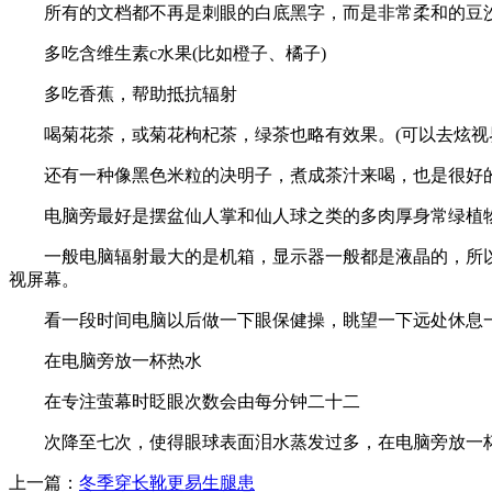
所有的文档都不再是刺眼的白底黑字，而是非常柔和的豆沙
多吃含维生素c水果(比如橙子、橘子)
多吃香蕉，帮助抵抗辐射
喝菊花茶，或菊花枸杞茶，绿茶也略有效果。(可以去炫视界
还有一种像黑色米粒的决明子，煮成茶汁来喝，也是很好
电脑旁最好是摆盆仙人掌和仙人球之类的多肉厚身常绿植物
一般电脑辐射最大的是机箱，显示器一般都是液晶的，所以尽量
视屏幕。
看一段时间电脑以后做一下眼保健操，眺望一下远处休息一下
在电脑旁放一杯热水
在专注萤幕时眨眼次数会由每分钟二十二
次降至七次，使得眼球表面泪水蒸发过多，在电脑旁放一杯
上一篇：
冬季穿长靴更易生腿患