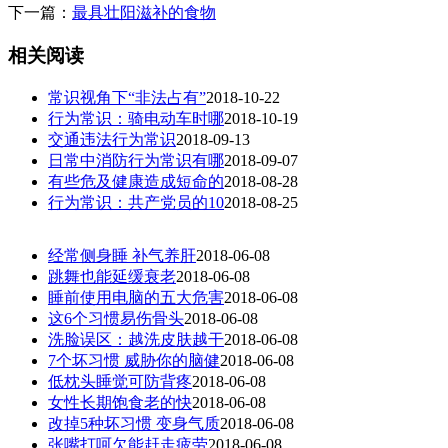
下一篇：
最具壮阳滋补的食物
相关阅读
常识视角下“非法占有”
2018-10-22
行为常识：骑电动车时哪
2018-10-19
交通违法行为常识
2018-09-13
日常中消防行为常识有哪
2018-09-07
有些危及健康造成短命的
2018-08-28
行为常识：共产党员的10
2018-08-25
经常侧身睡 补气养肝
2018-06-08
跳舞也能延缓衰老
2018-06-08
睡前使用电脑的五大危害
2018-06-08
这6个习惯易伤骨头
2018-06-08
洗脸误区：越洗皮肤越干
2018-06-08
7个坏习惯 威胁你的脑健
2018-06-08
低枕头睡觉可防背疼
2018-06-08
女性长期饱食老的快
2018-06-08
改掉5种坏习惯 变身气质
2018-06-08
张嘴打呵欠能赶走疲劳
2018-06-08