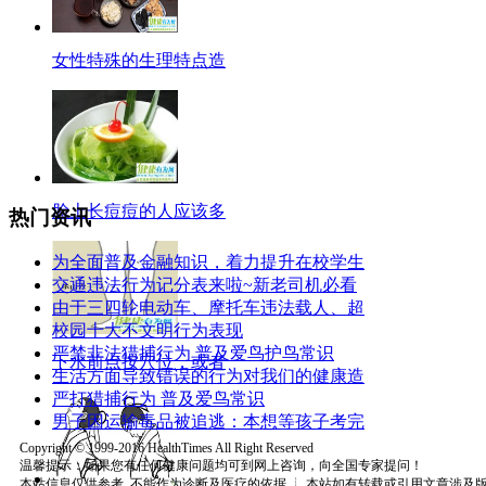
女性特殊的生理特点造
脸上长痘痘的人应该多
热门资讯
为全面普及金融知识，着力提升在校学生
交通违法行为记分表来啦~新老司机必看
由于三四轮电动车、摩托车违法载人、超
校园十大不文明行为表现
严禁非法猎捕行为 普及爱鸟护鸟常识
下水前点按穴位，或者
生活方面导致错误的行为对我们的健康造
严打猎捕行为 普及爱鸟常识
男子因运输毒品被追逃：本想等孩子考完
Copyright © 1999-2016 HealthTimes All Right Reserved
温馨提示：如果您有任何健康问题均可到网上咨询，向全国专家提问！
本站信息仅供参考_不能作为诊断及医疗的依据 ┊ 本站如有转载或引用文章涉及