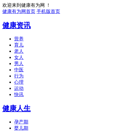
欢迎来到健康有为网 ！
健康有为网首页
手机版首页
健康资讯
营养
育儿
老人
女人
男人
中医
行为
心理
运动
快讯
健康人生
孕产期
婴儿期