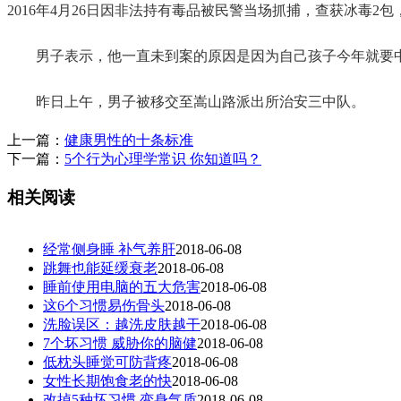
2016年4月26日因非法持有毒品被民警当场抓捕，查获冰毒2
男子表示，他一直未到案的原因是因为自己孩子今年就要中
昨日上午，男子被移交至嵩山路派出所治安三中队。
上一篇：
健康男性的十条标准
下一篇：
5个行为心理学常识 你知道吗？
相关阅读
经常侧身睡 补气养肝
2018-06-08
跳舞也能延缓衰老
2018-06-08
睡前使用电脑的五大危害
2018-06-08
这6个习惯易伤骨头
2018-06-08
洗脸误区：越洗皮肤越干
2018-06-08
7个坏习惯 威胁你的脑健
2018-06-08
低枕头睡觉可防背疼
2018-06-08
女性长期饱食老的快
2018-06-08
改掉5种坏习惯 变身气质
2018-06-08