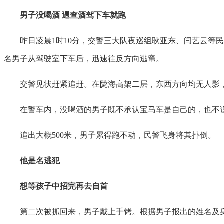
男子没喝酒 遇查酒驾下车就跑
昨日凌晨1时10分，交警三大队夜巡组耿亚东、闫艺云等民
名男子从驾驶室下车后，迅速往反方向逃窜。
交警见状赶紧追赶。在陇海高架二层，东西方向均无人影，
在警车内，没喝酒的男子既不承认宝马车是自己的，也不说
追出大概500米，男子累得跑不动，民警飞身将其扑倒。
他是名逃犯
想等孩子中招完再去自首
第二次被抓回来，男子戴上手铐。根据男子报出的姓名及身份