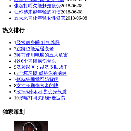
张嘴打呵欠能赶走疲劳
2018-06-08
让你越来越年轻的习惯
2018-06-08
五大恶习让年轻女性健忘
2018-06-08
热文排行
1
经常侧身睡 补气养肝
2
跳舞也能延缓衰老
3
睡前使用电脑的五大危害
4
这6个习惯易伤骨头
5
洗脸误区：越洗皮肤越干
6
7个坏习惯 威胁你的脑健
7
低枕头睡觉可防背疼
8
女性长期饱食老的快
9
改掉5种坏习惯 变身气质
10
张嘴打呵欠能赶走疲劳
独家策划