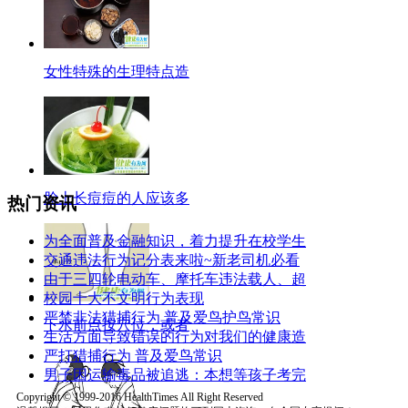
女性特殊的生理特点造
脸上长痘痘的人应该多
热门资讯
为全面普及金融知识，着力提升在校学生
交通违法行为记分表来啦~新老司机必看
由于三四轮电动车、摩托车违法载人、超
校园十大不文明行为表现
严禁非法猎捕行为 普及爱鸟护鸟常识
下水前点按穴位，或者
生活方面导致错误的行为对我们的健康造
严打猎捕行为 普及爱鸟常识
男子因运输毒品被追逃：本想等孩子考完
Copyright © 1999-2016 HealthTimes All Right Reserved