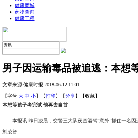
健康商城
药物查询
健康工程
男子因运输毒品被追逃：本想
文章来源:健康时报
2018-06-12 11:01
【字号
大
中
小
】
【
打印
】
【
分享
】
【
收藏
】
本想等孩子考完试 他再去自首
本报讯 昨日凌晨，交警三大队夜查酒驾“意外”抓住一名因
刘凌智