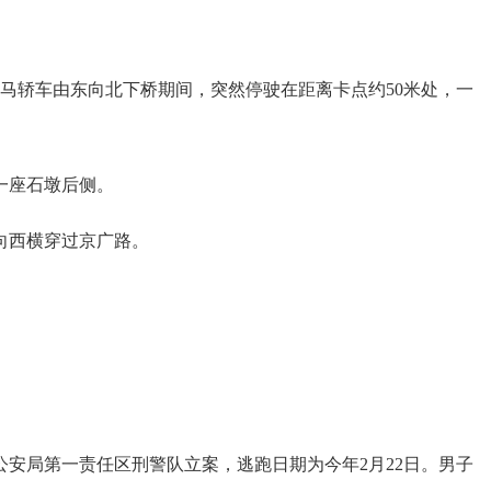
马轿车由东向北下桥期间，突然停驶在距离卡点约50米处，一
一座石墩后侧。
向西横穿过京广路。
局第一责任区刑警队立案，逃跑日期为今年2月22日。男子