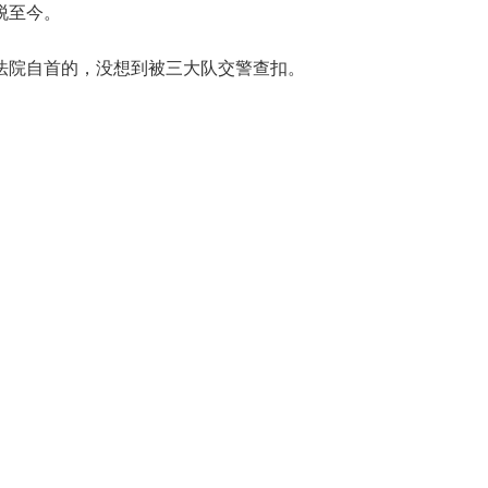
脱至今。
法院自首的，没想到被三大队交警查扣。