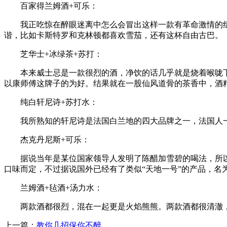
百家得兰姆酒+可乐：
我正吃惊在醉眼迷离中怎么会冒出这样一款有革命激情的组
谐，比如卡斯特罗和克林顿都喜欢雪茄，还有这杯自由古巴。
芝华士+冰绿茶+苏打：
本来威士忌是一款很烈的酒，净饮的话几乎就是烧着喉咙下
以康师傅这牌子的为好。结果就在一股仙风道骨的茶香中，酒
纯白轩尼诗+苏打水：
我所熟知的轩尼诗是法国白兰地的四大品牌之一，法国人一
杰克丹尼斯+可乐：
据说当年是某位国家领导人发明了陈醋加雪碧的喝法，所以美
口味而定，不过据说国外已经有了类似“天地一号”的产品，名
兰姆酒+毡酒+汤力水：
两款酒都很烈，混在一起更是火焰熊熊。两款酒都很清澈，
上一篇：
教你几招保你不醉