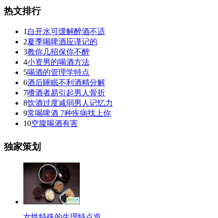
热文排行
1
白开水可缓解醉酒不适
2
夏季喝啤酒应谨记的
3
教你几招保你不醉
4
小资男的喝酒方法
5
喝酒的管理学特点
6
酒后睡眠不利酒精分解
7
嗜酒者易引起男人骨折
8
饮酒过度减弱男人记忆力
9
常喝啤酒 7种疾病找上你
10
空腹喝酒有害
独家策划
女性特殊的生理特点造