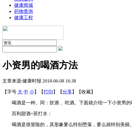
健康商城
药物查询
健康工程
小资男的喝酒方法
文章来源:健康时报
2018-06-08 16:38
【字号
大
中
小
】
【
打印
】
【
分享
】
【
收藏
】
喝酒是一种。同：饮酒 、吃酒。下面就介绍一下小资男的
百利甜酒+苏打水：
喝酒是很冒险的，其形象要么特别堕落，要么就特别美丽。