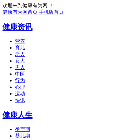
欢迎来到健康有为网 ！
健康有为网首页
手机版首页
健康资讯
营养
育儿
老人
女人
男人
中医
行为
心理
运动
快讯
健康人生
孕产期
婴儿期