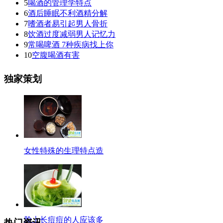
5
喝酒的管理学特点
6
酒后睡眠不利酒精分解
7
嗜酒者易引起男人骨折
8
饮酒过度减弱男人记忆力
9
常喝啤酒 7种疾病找上你
10
空腹喝酒有害
独家策划
女性特殊的生理特点造
脸上长痘痘的人应该多
热门资讯