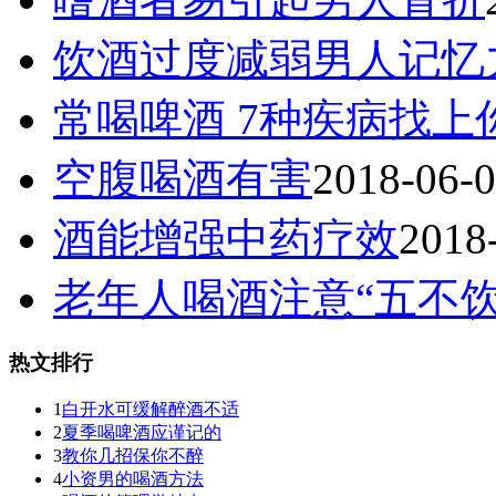
饮酒过度减弱男人记忆
常喝啤酒 7种疾病找上
空腹喝酒有害
2018-06-
酒能增强中药疗效
2018
老年人喝酒注意“五不
热文排行
1
白开水可缓解醉酒不适
2
夏季喝啤酒应谨记的
3
教你几招保你不醉
4
小资男的喝酒方法