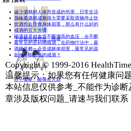
减少酒精对人体所造成的伤害，日常生活
意味着酒精成瘾很大需要采取措施停止饮
饮酒也会导致身体损害，那么有什么好的
戒酒的五大步骤
喝酒就是对血管不断增高的血压，会不断
下水前点按穴位，或者
最常见的是药物戒酒，在药物疗法中，最
酒精依赖，会造成躯体损害，最常见的器
如何才能彻底的戒酒？
Copyright © 1999-2016 HealthTimes
温馨提示：如果您有任何健康问
脖子僵硬、酸痛在人群
本站信息仅供参考_不能作为诊断
章涉及版权问题_请速与我们联系