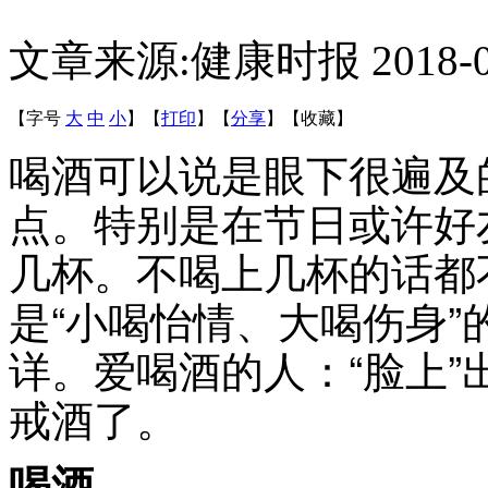
文章来源:健康时报
2018-
【字号
大
中
小
】
【
打印
】
【
分享
】
【
收藏
】
喝酒可以说是眼下很遍及
点。特别是在节日或许好
几杯。不喝上几杯的话都
是“小喝怡情、大喝伤身
详。爱喝酒的人：“脸上”
戒酒了。
喝酒